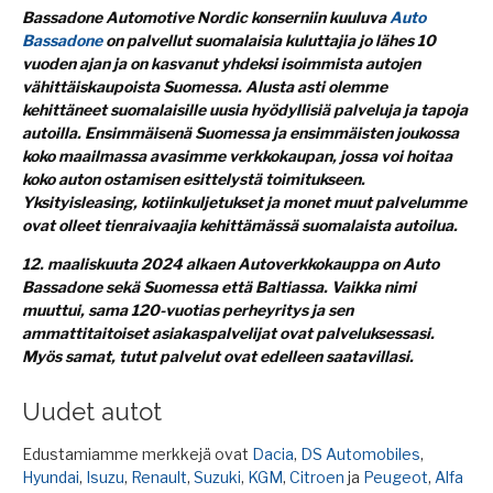
Bassadone Automotive Nordic konserniin kuuluva
Auto
Bassadone
on palvellut suomalaisia kuluttajia jo lähes 10
vuoden ajan ja on kasvanut yhdeksi isoimmista autojen
vähittäiskaupoista Suomessa. Alusta asti olemme
kehittäneet suomalaisille uusia hyödyllisiä palveluja ja tapoja
autoilla. Ensimmäisenä Suomessa ja ensimmäisten joukossa
koko maailmassa avasimme verkkokaupan, jossa voi hoitaa
koko auton ostamisen esittelystä toimitukseen.
Yksityisleasing, kotiinkuljetukset ja monet muut palvelumme
ovat olleet tienraivaajia kehittämässä suomalaista autoilua.
12. maaliskuuta 2024 alkaen Autoverkkokauppa on Auto
Bassadone sekä Suomessa että Baltiassa. Vaikka nimi
muuttui, sama 120-vuotias perheyritys ja sen
ammattitaitoiset asiakaspalvelijat ovat palveluksessasi.
Myös samat, tutut palvelut ovat edelleen saatavillasi.
Uudet autot
Edustamiamme merkkejä ovat
Dacia
,
DS Automobiles
,
Hyundai
,
Isuzu
,
Renault
,
Suzuki
,
KGM
,
Citroen
ja
Peugeot
,
Alfa