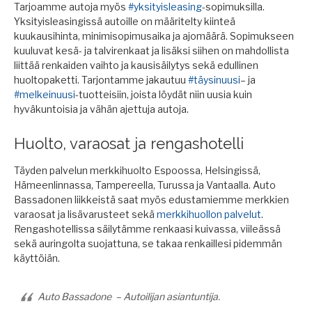
Tarjoamme autoja myös
#yksityisleasing
-sopimuksilla.
Yksityisleasingissä autoille on määritelty kiinteä
kuukausihinta, minimisopimusaika ja ajomäärä. Sopimukseen
kuuluvat kesä- ja talvirenkaat ja lisäksi siihen on mahdollista
liittää renkaiden vaihto ja kausisäilytys sekä edullinen
huoltopaketti. Tarjontamme jakautuu
#täysinuusi
– ja
#melkeinuusi
-tuotteisiin, joista löydät niin uusia kuin
hyväkuntoisia ja vähän ajettuja autoja.
Huolto, varaosat ja rengashotelli
Täyden palvelun merkkihuolto Espoossa, Helsingissä,
Hämeenlinnassa, Tampereella, Turussa ja Vantaalla. Auto
Bassadonen liikkeistä saat myös edustamiemme merkkien
varaosat ja lisävarusteet sekä
merkkihuollon palvelut
.
Rengashotellissa säilytämme renkaasi kuivassa, viileässä
sekä auringolta suojattuna, se takaa renkaillesi pidemmän
käyttöiän.
Auto Bassadone – Autoilijan asiantuntija.