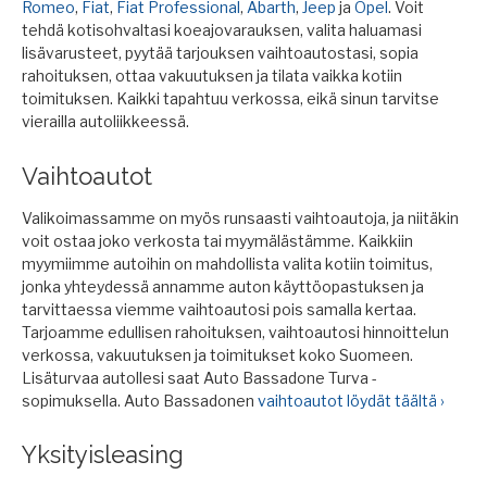
Romeo
,
Fiat
,
Fiat Professional
,
Abarth
,
Jeep
ja
Opel
. Voit
tehdä kotisohvaltasi koeajovarauksen, valita haluamasi
lisävarusteet, pyytää tarjouksen vaihtoautostasi, sopia
rahoituksen, ottaa vakuutuksen ja tilata vaikka kotiin
toimituksen. Kaikki tapahtuu verkossa, eikä sinun tarvitse
vierailla autoliikkeessä.
Vaihtoautot
Valikoimassamme on myös runsaasti vaihtoautoja, ja niitäkin
voit ostaa joko verkosta tai myymälästämme. Kaikkiin
myymiimme autoihin on mahdollista valita kotiin toimitus,
jonka yhteydessä annamme auton käyttöopastuksen ja
tarvittaessa viemme vaihtoautosi pois samalla kertaa.
Tarjoamme edullisen rahoituksen, vaihtoautosi hinnoittelun
verkossa, vakuutuksen ja toimitukset koko Suomeen.
Lisäturvaa autollesi saat Auto Bassadone Turva -
sopimuksella. Auto Bassadonen
vaihtoautot löydät täältä ›
Yksityisleasing