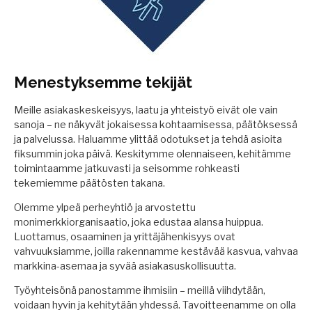
Menestyksemme tekijät
Meille asiakaskeskeisyys, laatu ja yhteistyö eivät ole vain
sanoja – ne näkyvät jokaisessa kohtaamisessa, päätöksessä
ja palvelussa. Haluamme ylittää odotukset ja tehdä asioita
fiksummin joka päivä. Keskitymme olennaiseen, kehitämme
toimintaamme jatkuvasti ja seisomme rohkeasti
tekemiemme päätösten takana.
Olemme ylpeä perheyhtiö ja arvostettu
monimerkkiorganisaatio, joka edustaa alansa huippua.
Luottamus, osaaminen ja yrittäjähenkisyys ovat
vahvuuksiamme, joilla rakennamme kestävää kasvua, vahvaa
markkina-asemaa ja syvää asiakasuskollisuutta.
Työyhteisönä panostamme ihmisiin – meillä viihdytään,
voidaan hyvin ja kehitytään yhdessä. Tavoitteenamme on olla