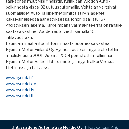
taaksensa muut viisi finalistia. Kaikkiaan Vuoden Auto -
palkinnosta kisasi 32 uutuusautomallia. Voittajan valitsivat
suomalaiset Auto- ja liikennetoimittajat ry:n jäsenet
kaksivaiheisessa äänestyksessä, johon osallistui 57
yhdistyksen jäsentä. Tärkeimpänä valintakriteerinä on rahalle
saatava vastine. Vuoden auto vietti samalla 10.
juhlavuottaan.
Hyundain maahantuontitoiminnasta Suomessa vastaa
Hyundai Motor Finland Oy. Hyundai-autojen myynti aloitettiin
maaliskuussa 2001. Vuonna 2004 perustettiin Tallinnaan
Hyundai Motor Baltic Ltd -toimisto ja myynti alkoi Virossa,
Liettuassa ja Latviassa.
www.hyundai.fi
www.hyundai.ee
www.hyundai.lv
www.hyundai.lt
Bassadone Automotive Nordic Oy
| Kaakelikaari 4 B,