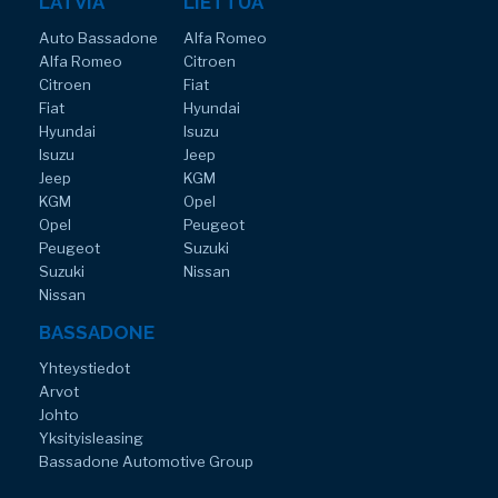
LATVIA
LIETTUA
Auto Bassadone
Alfa Romeo
Alfa Romeo
Citroen
Citroen
Fiat
Fiat
Hyundai
Hyundai
Isuzu
Isuzu
Jeep
Jeep
KGM
KGM
Opel
Opel
Peugeot
Peugeot
Suzuki
Suzuki
Nissan
Nissan
BASSADONE
Yhteystiedot
Arvot
Johto
Yksityisleasing
Bassadone Automotive Group