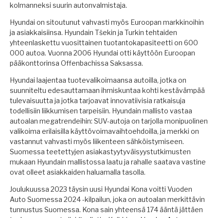
kolmanneksi suurin autonvalmistaja.
Hyundai on sitoutunut vahvasti myös Euroopan markkinoihin
ja asiakkaisiinsa. Hyundain Tšekin ja Turkin tehtaiden
yhteenlaskettu vuosittainen tuotantokapasiteetti on 600
000 autoa. Vuonna 2006 Hyundai otti käyttöön Euroopan
pääkonttorinsa Offenbachissa Saksassa.
Hyundai laajentaa tuotevalikoimaansa autoilla, jotka on
suunniteltu edesauttamaan ihmiskuntaa kohti kestävämpää
tulevaisuutta ja jotka tarjoavat innovatiivisia ratkaisuja
todellisiin liikkumisen tarpeisiin. Hyundain mallisto vastaa
autoalan megatrendeihin: SUV-autoja on tarjolla monipuolinen
valikoima erilaisilla käyttövoimavaihtoehdoilla, ja merkki on
vastannut vahvasti myös liikenteen sähköistymiseen.
Suomessa teetettyjen asiakastyytyväisyystutkimusten
mukaan Hyundain mallistossa laatu ja rahalle saatava vastine
ovat olleet asiakkaiden haluamalla tasolla.
Joulukuussa 2023 täysin uusi Hyundai Kona voitti Vuoden
Auto Suomessa 2024 -kilpailun, joka on autoalan merkittävin
tunnustus Suomessa. Kona sain yhteensä 174 ääntä jättäen