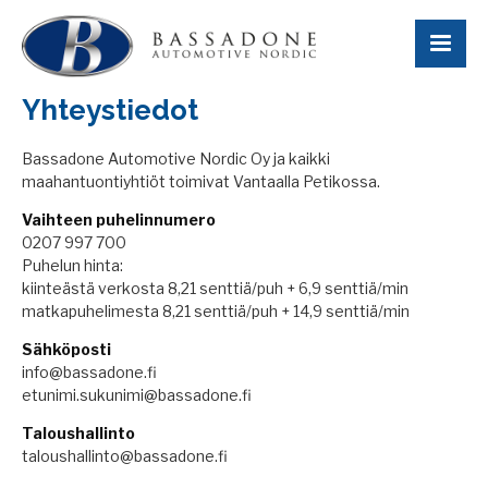
Yhteystiedot
Bassadone Automotive Nordic Oy ja kaikki
maahantuontiyhtiöt toimivat Vantaalla Petikossa.
Vaihteen puhelinnumero
0207 997 700
Puhelun hinta:
kiinteästä verkosta 8,21 senttiä/puh + 6,9 senttiä/min
matkapuhelimesta 8,21 senttiä/puh + 14,9 senttiä/min
Sähköposti
info@bassadone.fi
etunimi.sukunimi@bassadone.fi
Taloushallinto
taloushallinto@bassadone.fi