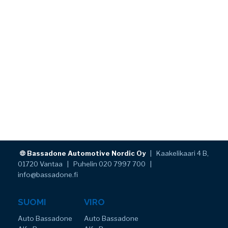
Bassadone Automotive Nordic Oy
| Kaakelikaari 4 B,
01720 Vantaa | Puhelin 020 7997 700 |
info@bassadone.fi
SUOMI
VIRO
Auto Bassadone
Auto Bassadone