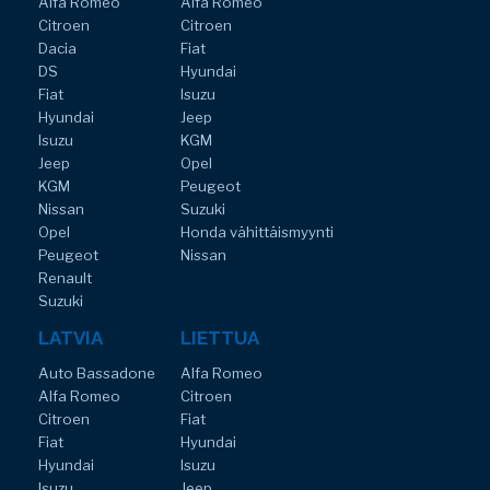
Alfa Romeo
Alfa Romeo
Citroen
Citroen
Dacia
Fiat
DS
Hyundai
Fiat
Isuzu
Hyundai
Jeep
Isuzu
KGM
Jeep
Opel
KGM
Peugeot
Nissan
Suzuki
Opel
Honda vähittäismyynti
Peugeot
Nissan
Renault
Suzuki
LATVIA
LIETTUA
Auto Bassadone
Alfa Romeo
Alfa Romeo
Citroen
Citroen
Fiat
Fiat
Hyundai
Hyundai
Isuzu
Isuzu
Jeep