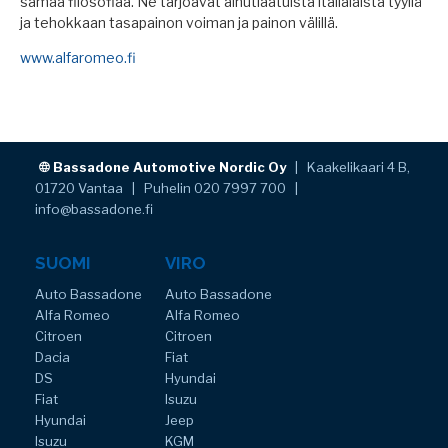
samaa filosofiaa. Ne tarjoavat ainutlaatuista italialaista tyyliä
ja tehokkaan tasapainon voiman ja painon välillä.
www.alfaromeo.fi
Bassadone Automotive Nordic Oy
| Kaakelikaari 4 B,
01720 Vantaa | Puhelin 020 7997 700 |
info@bassadone.fi
SUOMI
VIRO
Auto Bassadone
Auto Bassadone
Alfa Romeo
Alfa Romeo
Citroen
Citroen
Dacia
Fiat
DS
Hyundai
Fiat
Isuzu
Hyundai
Jeep
Isuzu
KGM