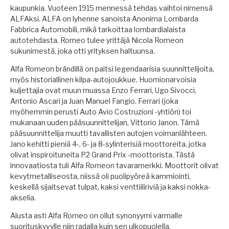
kaupunkia. Vuoteen 1915 mennessä tehdas vaihtoi nimensä
ALFAksi. ALFA on lyhenne sanoista Anonima Lombarda
Fabbrica Automobili, mikä tarkoittaa lombardialaista
autotehdasta. Romeo tulee yrittäjä Nicola Romeon
sukunimestä, joka otti yrityksen haltuunsa.
Alfa Romeon brändillä on paitsi legendaarisia suunnittelijoita,
myös historiallinen kilpa-autojoukkue. Huomionarvoisia
kuljettajia ovat muun muassa Enzo Ferrari, Ugo Sivocci,
Antonio Ascari ja Juan Manuel Fangio. Ferrari (joka
myöhemmin perusti Auto Avio Costruzioni -yhtiön) toi
mukanaan uuden pääsuunnittelijan, Vittorio Janon. Tämä
pääsuunnittelija muutti tavallisten autojen voimanlähteen.
Jano kehitti pieniä 4-, 6- ja 8-sylinterisiä moottoreita, jotka
olivat inspiroituneita P2 Grand Prix -moottorista. Tästä
innovaatiosta tuli Alfa Romeon tavaramerkki. Moottorit olivat
kevytmetalliseosta, niissä oli puolipyöreä kammiointi,
keskellä sijaitsevat tulpat, kaksi venttiiliriviä ja kaksi nokka-
akselia.
Alusta asti Alfa Romeo on ollut synonyymi varmalle
suorituskyvylle niin radalla kuin sen ulkopuolella.