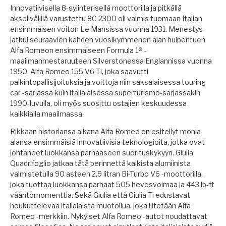
Innovatiivisella 8-sylinterisellä moottorilla ja pitkällä
akselivälillä varustettu 8C 2300 oli valmis tuomaan Italian
ensimmäisen voiton Le Mansissa vuonna 1931. Menestys
jatkui seuraavien kahden vuosikymmenen ajan huipentuen
Alfa Romeon ensimmäiseen Formula 1® -
maailmanmestaruuteen Silverstonessa Englannissa vuonna
1950. Alfa Romeo 155 V6 Ti, joka saavutti
palkintopallisijoituksia ja voittoja niin saksalaisessa touring
car -sarjassa kuin italialaisessa superturismo-sarjassakin
1990-luvulla, oli myös suosittu ostajien keskuudessa
kaikkialla maailmassa.
Rikkaan historiansa aikana Alfa Romeo on esitellyt monia
alansa ensimmäisiä innovatiivisia teknologioita, jotka ovat
johtaneet luokkansa parhaaseen suorituskykyyn. Giulia
Quadrifoglio jatkaa tätä perinnettä kaikista alumiinista
valmistetulla 90 asteen 2,9 litran Bi-Turbo V6 -moottorilla,
joka tuottaa luokkansa parhaat 505 hevosvoimaa ja 443 lb-ft
vääntömomenttia. Sekä Giulia että Giulia Ti edustavat
houkuttelevaa italialaista muotoilua, joka liitetään Alfa
Romeo -merkkiin. Nykyiset Alfa Romeo -autot noudattavat